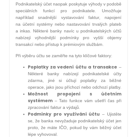
Podnikatelský účet naopak poskytuje výhody v podobě
speciálních funkcí pro podnikatele. Umožňuje
například snadnější vystavování faktur, napojení
na účetní systémy nebo nastavování trvalých plateb
a inkas. Některé banky navíc u podnikatelských účtů
nabízejí výhodnější podmínky pro vyšší objemy
transakcí nebo přístup k prémiovým službám.
Při výběru účtu se zaměřte na tyto klíčové faktory:
Poplatky za vedení účtu a transakce
–
Některé banky nabízejí podnikatelské účty
zdarma, jiné si účtují poplatky za běžné
operace, jako jsou příchozí nebo odchozí platby.
Možnost propojení s účetním
systémem
– Tato funkce vám ušetří čas při
zpracování faktur a výdajů.
Podmínky pro využívání účtu
– Ujistěte
se, že banka nevyžaduje podnikatelský účet jen
proto, že máte IČO, pokud by vám běžný účet
lépe vyhovoval.