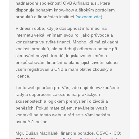
nadnárodní společností OVB Allfinanz,a.s., která
disponuje bohatým know-how a širokým portfoliem
produktů a finančních institucí
(
seznam zde
)
.
V dnešní době, kdy je dostupnost informací na
internetu velká, vnímám svou roli jako průvodce a
konzultanta ve světě financí. Mnoho lidí má základní
znalosti produktů, ale potřebují odbornou pomoc při
sledování nových trendů, legislativních změn a
přizpůsobování finančního plánu jejich životní situaci.
Jsem registrován u ČNB a mám platné zkoušky a
licence.
Tento web je určen pro Vás, zde najdete vyzkoušené
rady a doporučení založené na praktických
zkušenostech a logickém přemýšlení o životě a
penězích. Pokud máte zájem, neváhejte využít
kontaktů na tomto webu a rád se s Vámi setkám
osobně či online.
Mgr. Dušan Machálek, finanční poradce, OSVČ - IČO: