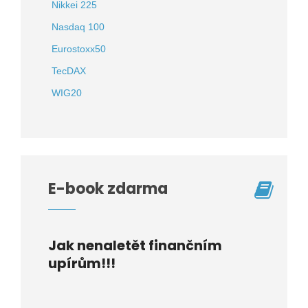
Nikkei 225
Nasdaq 100
Eurostoxx50
TecDAX
WIG20
E-book zdarma
Jak nenaletět finančním
upírům!!!