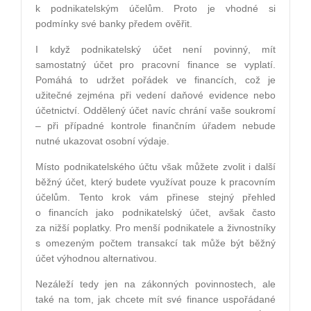
k podnikatelským účelům. Proto je vhodné si
podmínky své banky předem ověřit.
I když podnikatelský účet není povinný, mít
samostatný účet pro pracovní finance se vyplatí.
Pomáhá to udržet pořádek ve financích, což je
užitečné zejména při vedení daňové evidence nebo
účetnictví. Oddělený účet navíc chrání vaše soukromí
– při případné kontrole finančním úřadem nebude
nutné ukazovat osobní výdaje.
Místo podnikatelského účtu však můžete zvolit i další
běžný účet, který budete využívat pouze k pracovním
účelům. Tento krok vám přinese stejný přehled
o financích jako podnikatelský účet, avšak často
za nižší poplatky. Pro menší podnikatele a živnostníky
s omezeným počtem transakcí tak může být běžný
účet výhodnou alternativou.
Nezáleží tedy jen na zákonných povinnostech, ale
také na tom, jak chcete mít své finance uspořádané