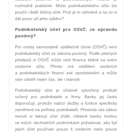
rozhodně praktické. Místo podnikatelského účtu lze
použít i další běžný účet. Proč je to výhodné a na co si
dát pozor při jeho výběru?
Podnikatelský účet pro OSVČ: Je opravdu
povinný?
Pro osoby samostatně výdělečně činné (OSVČ) není
podnikatelský účet ze zákona povinný. Podle platných
předpisů si OSVČ může vést finance klidně na svém
osobním účtu. Přesto má oddělení osobních
a podnikatelských financí své opodstatnění a může
vám ušetřit nejen čas, ale i starosti.
Podnikatelský účet je účelově vytvořený produkt
určený pro podnikatele a firmy. Banky jej často
doporučují, protože nabízí služby a funkce specificky
zaměřené na potřeby podnikatelů. Přestože vás zákon
nenutí si takový účet zřídit, některé banky mohou
ve svých obchodních podmínkách požadovat, aby byl
jejich účet používán pouze k osobním nebo pouze