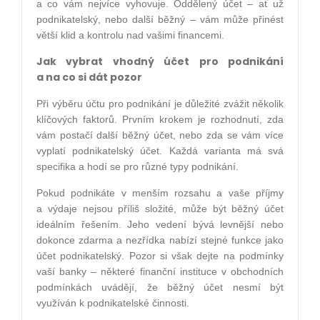
a co vám nejvíce vyhovuje. Oddělený účet – ať už
podnikatelský, nebo další běžný – vám může přinést
větší klid a kontrolu nad vašimi financemi.
Jak vybrat vhodný účet pro podnikání
a na co si dát pozor
Při výběru účtu pro podnikání je důležité zvážit několik
klíčových faktorů. Prvním krokem je rozhodnutí, zda
vám postačí další běžný účet, nebo zda se vám více
vyplatí podnikatelský účet. Každá varianta má svá
specifika a hodí se pro různé typy podnikání.
Pokud podnikáte v menším rozsahu a vaše příjmy
a výdaje nejsou příliš složité, může být běžný účet
ideálním řešením. Jeho vedení bývá levnější nebo
dokonce zdarma a nezřídka nabízí stejné funkce jako
účet podnikatelský. Pozor si však dejte na podmínky
vaší banky – některé finanční instituce v obchodních
podmínkách uvádějí, že běžný účet nesmí být
využíván k podnikatelské činnosti.