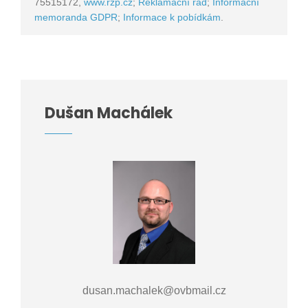
75515172,
www.rzp.cz
;
Reklamační řád
;
Informační
memoranda GDPR
;
Informace k pobídkám
.
Dušan Machálek
dusan.machalek@ovbmail.cz